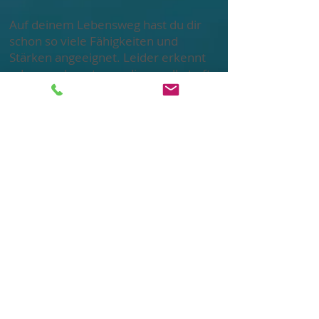
​Auf deinem Lebensweg hast du dir
schon so viele Fähigkeiten und
Stärken angeeignet. Leider erkennt
oder anerkennt man diese selbst oft
nicht. ​
Vielleicht haben wir die Stärken
vergessen, konnten sie nie ausleben
oder sie wurden uns sogar als
Schwächen verkauft. Gemeinsam
wollen wir diese kennenlernen,
hervorholen und anerkennen, damit
jede Person ihre beste Version von
sich selbst leben kann.
Manchmal hilft ein
Perspektivenwechsel verschollene
Stärken und Fähigkeiten wieder zu