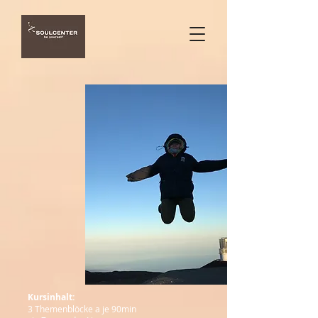
Kursinhalt:
3 Themenblöcke a je 90min