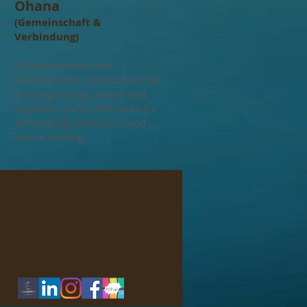
Ohana
(Gemeinschaft &
Verbindung)
Ohana bedeutet tiefe
Gemeinschaft – Menschen, die
sich gegenseitig stützen und
begleiten. Sie schafft Raum für
Verbindung, Wachstum und
innere Heilung.