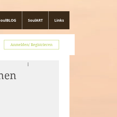
SoulBLOG
SoulART
Links
Anmelden/ Registrieren
inen