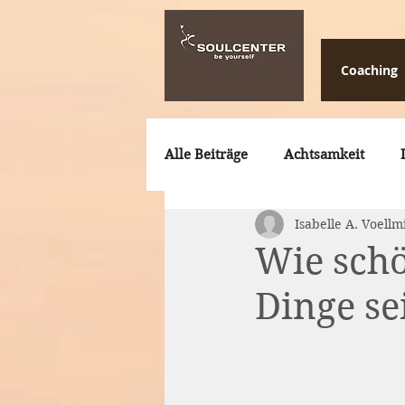
Coaching
Alle Beiträge
Achtsamkeit
Isabelle A. Voellm
Beruf-Berufung
Storytelli
Wie schö
Dinge se