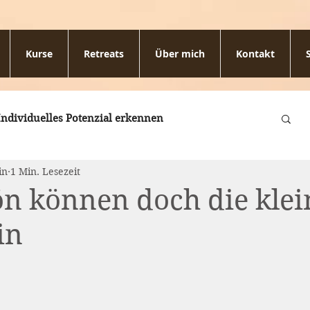
Kurse
Retreats
Über mich
Kontakt
Individuelles Potenzial erkennen
in
1 Min. Lesezeit
ng
Retreats
n können doch die kle
in