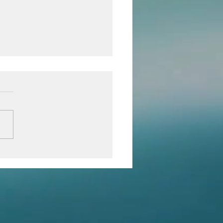
 steps