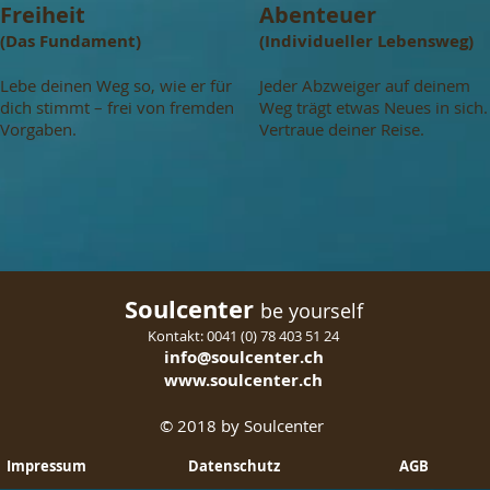
Freiheit
Abenteuer
(Das Fundament)
(Individueller Lebensweg)
Lebe deinen Weg so, wie er für
Jeder Abzweiger auf deinem
dich stimmt – frei von fremden
Weg trägt etwas Neues in sich.
Vorgaben.
Vertraue deiner Reise.
Soulcenter
be yourself
Kontakt: 0041 (0) 78 403 51 24
info@soulcen
ter.ch
www.soulcenter.ch
© 2018 by Soulcenter
Impressum
Datenschutz
AGB